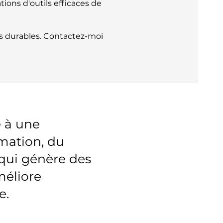
tions d'outils efficaces de
ns durables. Contactez-moi
 à une
mation, du
n qui génère des
méliore
e.