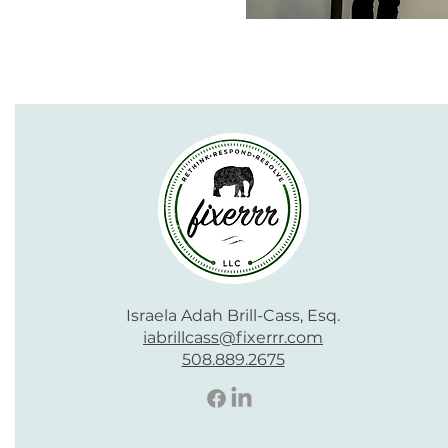
Israela Adah Brill-Cass, Esq.
iabrillcass@fixerrr.com
508.889.2675