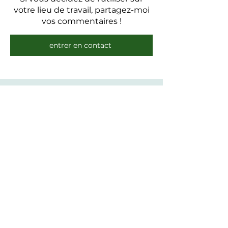
votre lieu de travail, partagez-moi
vos commentaires !
entrer en contact
Israela Adah Brill-Cass, Esq.
iabrillcass@fixerrr.com
508.889.2675