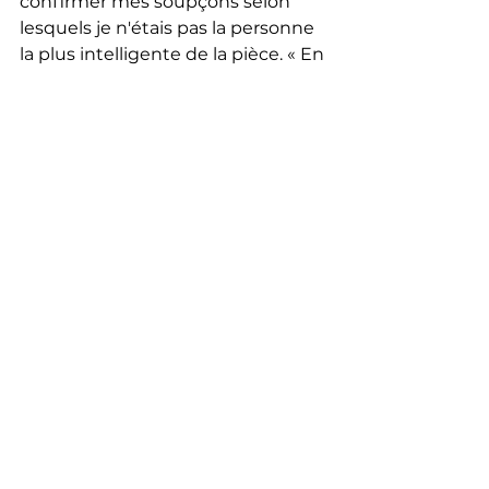
confirmer mes soupçons selon 
lesquels je n'étais pas la personne 
la plus intelligente de la pièce. « En 
fait, je pense que tu viens de me 
traiter de stupide mais tu l'as dit si 
gentiment, comment pourrais-je 
être en colère ? Je lui ai dit. Ses 
yeux s'ouvrirent grand alors qu'elle 
secouait vigoureusement la tête 
d'un côté à l'autre et nous rions 
encore.
Non, je ne suis pas la personne la 
plus intelligente de la pièce et je 
suis heureux de dire que je n’ai 
vraiment pas besoin de l’être.