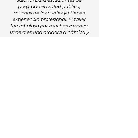
posgrado en salud pública,
muchos de los cuales ya tienen
experiencia profesional. El taller
fue fabuloso por muchas razones:
Israela es una oradora dinámica y
conocedora que atrajo a la
audiencia y brindó información
reflexiva, sofisticada y matizada.
Consejos prácticos. Ella planificó
un taller muy interactivo, pero
pudo hacer ajustes espontáneos
porque asistieron el doble de
estudiantes de los que
esperábamos. Israela tiene una
gran energía y fue un placer
trabajar con ellos. Los comentarios
que recibimos de los estudiantes
que asistieron fueron
abrumadoramente positivos. ".
Oficina de Promoción Profesional