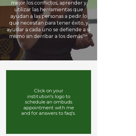
un cofacilitador capacitado).

mejor los conflictos, aprender y
utilizar las herramientas que
Debido a que estos procesos son 
ayudan a las personas a pedir lo
confidenciales, no puedo 
que necesitan para tener éxito, y
ayudar a cada uno se defiende a sí
compartir quién los usó, pero 
mismo sin derribar a los demás™.
puedo decirles que algunos de 
mis clientes en las otras dos 
columnas también me usan para 
mediación y facilitación y espero 
que eso diga algo.
Click on your
institution's logo to
schedule an ombuds
appointment with me
and for answers to faq's.