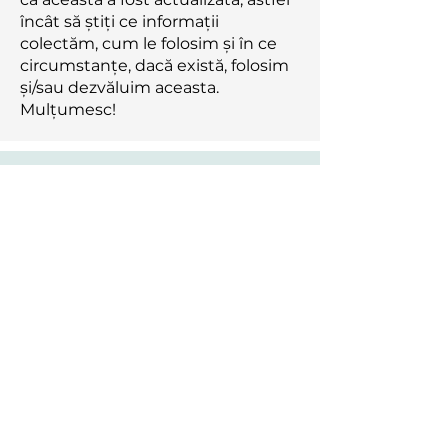
încât să știți ce informații
colectăm, cum le folosim și în ce
circumstanțe, dacă există, folosim
și/sau dezvăluim aceasta.
Mulțumesc!
Israela Adah Brill-Cass, Esq.
iabrillcass@fixerrr.com
508.889.2675