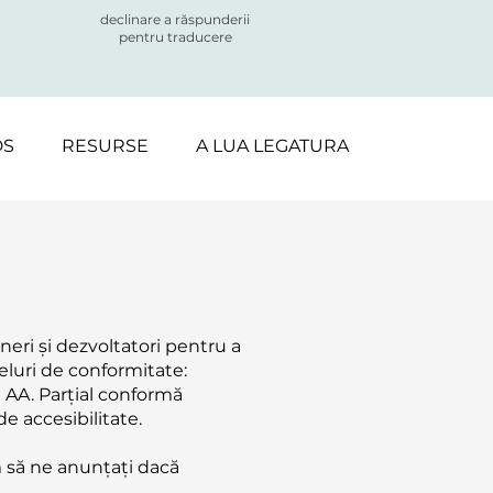
declinare a răspunderii
pentru traducere
DS
RESURSE
A LUA LEGATURA
eri și dezvoltatori pentru a
eluri de conformitate:
l AA. Parțial conformă
e accesibilitate.
m să ne anunțați dacă