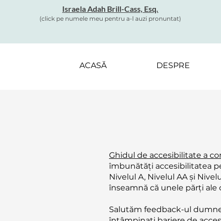
Israela Adah Brill-Cass, Esq.
(click pe numele meu pentru a-l auzi pronuntat)
ACASĂ
DESPRE
Ghidul de accesibilitate a 
îmbunătăți accesibilitatea pe
Nivelul A, Nivelul AA și Nive
înseamnă că unele părți ale 
Salutăm feedback-ul dumneavo
întâmpinați bariere de accesi