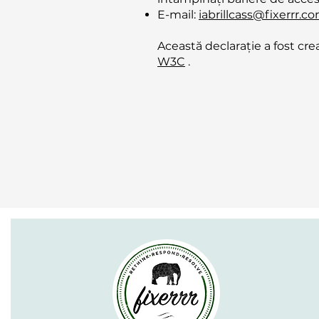
E-mail:
iabrillcass@fixerrr.c
Această declarație a fost cre
W3C
.