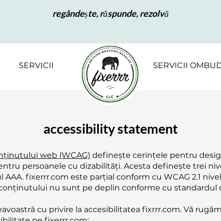
regândește, răspunde, rezolvă
SERVICII
SERVICII OMBU
accessibility statement
conținutului web (WCAG)
definește cerințele pentru design
ntru persoanele cu dizabilități. Acesta definește trei niv
lul AAA. fixerrr.com este parțial conform cu WCAG 2.1 nive
conținutului nu sunt pe deplin conforme cu standardul d
astră cu privire la accesibilitatea fixrrr.com. Vă rugă
bilitate pe fixerrr.com: