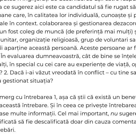
 ce sugerez aici este ca candidatul să fie rugat să
ne care, în calitatea lor individuală, cunoaște și 
sale în context. colaborarea și gestionarea dezacord
 un fost coleg de muncă (de preferință mai mulți) ș
nitar, organizație religioasă, grup de voluntari sa
 îi aparține această persoană. Aceste persoane ar 
1. În evaluarea dumneavoastră, cât de bine se înțel
lți, în special cu cei care au experiențe de viață, op
e? 2. Dacă i-ai văzut vreodată în conflict – cu tine s
 gestionat situația?
merg cu întrebarea 1, așa că știi că există un benef
ceastă întrebare. Și în ceea ce privește întrebarea
rase multe informații. Cel mai important, 
nu
 suger
ificată să fie descalificată doar din cauza comentar
ebări.