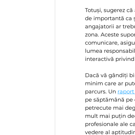
Totuși, sugerez că 
de importantă ca și
angajatorii ar trebu
zona. Aceste suport
comunicare, asigura
lumea responsabilă
interactivă privind 
Dacă vă gândiți bin
minim care ar put
parcurs. Un 
raport
pe săptămână pe co
petrecute mai degr
mult mai puțin decâ
profesionale ale c
vedere al aptitudin