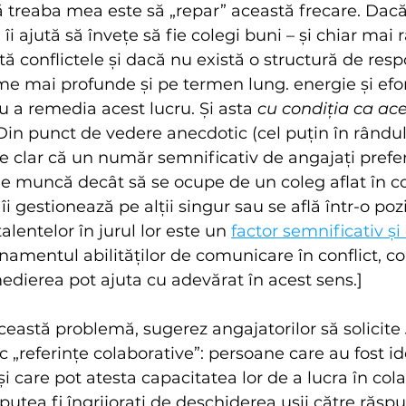
ă treaba mea este să „repar” această frecare. Dacă
îi ajută să învețe să fie colegi buni – și chiar mai r
vită conflictele și dacă nu există o structură de resp
e mai profunde și pe termen lung. energie și efor
u a remedia acest lucru. Și asta 
cu condiția ca ac
 Din punct de vedere anecdotic (cel puțin în rând
 de clar că un număr semnificativ de angajați prefe
e muncă decât să se ocupe de un coleg aflat în con
i gestionează pe alții singur sau se află într-o pozi
lentelor în jurul lor este un 
factor semnificativ și 
namentul abilităților de comunicare în conflict, co
medierea pot ajuta cu adevărat în acest sens.]
ceastă problemă, sugerez angajatorilor să solicite 
„referințe colaborative”: persoane care au fost id
i care pot atesta capacitatea lor de a lucra în cola
 putea fi îngrijorați de deschiderea ușii către răsp