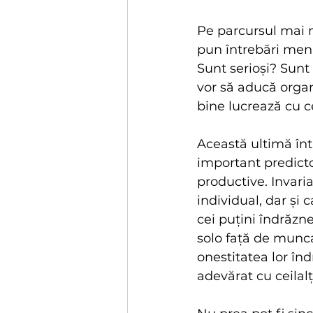
Pe parcursul mai m
pun întrebări meni
Sunt serioși? Sunt
vor să aducă organi
bine lucrează cu ce
Această ultimă înt
important predictor
productive. Invaria
individual, dar și
cei puțini îndrăzne
solo față de munca
onestitatea lor în
adevărat cu ceilal