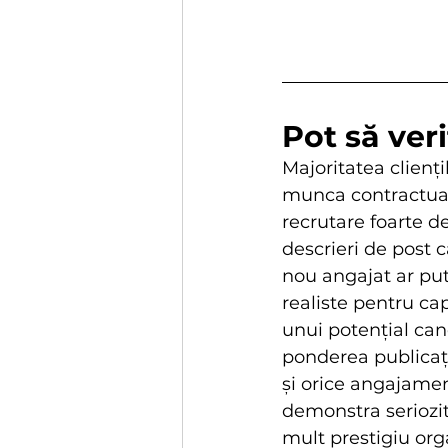
Pot să ver
Majoritatea clien
munca contractuală
recrutare foarte d
descrieri de post 
nou angajat ar pute
realiste pentru cap
unui potențial cand
ponderea publicațiil
și orice angajamen
demonstra seriozit
mult prestigiu orga