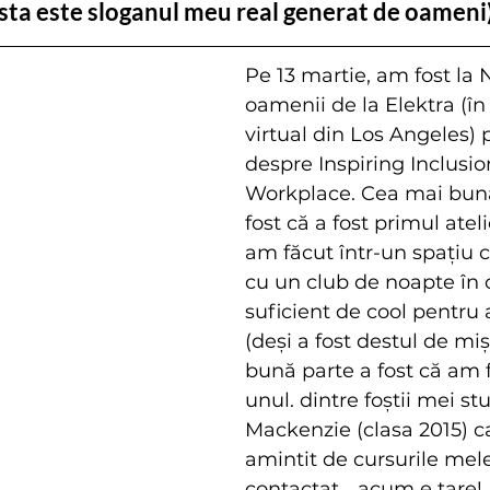
sta este sloganul meu real generat de oameni
Pe 13 martie, am fost la
oamenii de la Elektra (în
virtual din Los Angeles) 
despre Inspiring Inclusio
Workplace. Cea mai bună
fost că a fost primul ateli
am făcut într-un spațiu 
cu un club de noapte în c
suficient de cool pentru 
(deși a fost destul de miș
bună parte a fost că am f
unul. dintre foștii mei stu
Mackenzie (clasa 2015) ca
amintit de cursurile mele
contactat... acum e tare!