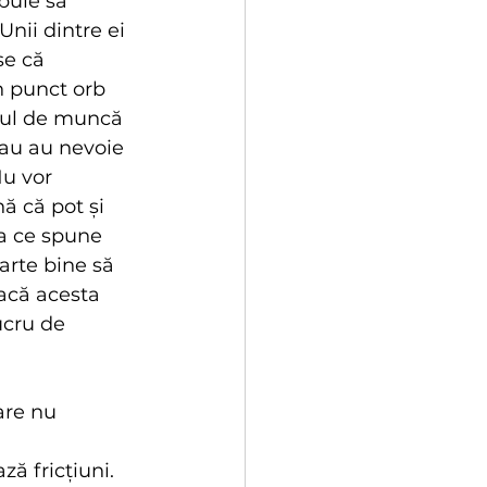
buie să 
Unii dintre ei 
se că 
n punct orb 
ocul de muncă 
sau au nevoie 
Nu vor 
ă că pot și 
ea ce spune 
arte bine să 
dacă acesta 
ucru de 
are nu 
ză fricțiuni. 