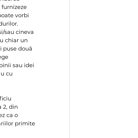
 furnizeze 
poate vorbi 
urilor. 
i/sau cineva 
u chiar un 
fi puse două 
ege 
inii sau idei 
au cu 
iciu 
 2, din 
ez ca o 
iilor primite 