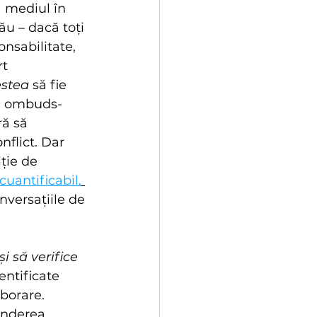
 mediul în 
ău – dacă toți 
onsabilitate, 
t 
estea
 să fie 
ul ombuds-
ră să 
flict. Dar 
ție de 
cuantificabil.
nversațiile de 
și să verifice
entificate 
borare. 
underea 