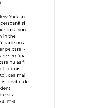
)
 New York cu 
 persoană și 
pentru a vorbi 
n in the 
 parte nu a 
er pe care l-
care semăna 
are nu aș fi 
a fi admis 
to), cea mai 
ost invitat de 
denți, 
re și-a 
 și m-a 