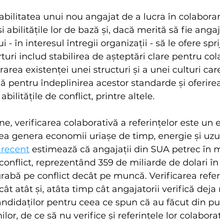
abilitatea unui nou angajat de a lucra în colaborare
 abilitățile lor de bază și, dacă merită să fie angaj
i - în interesul întregii organizații - să le ofere spr
uri includ stabilirea de așteptări clare pentru col
rea existenței unei structuri și a unei culturi care
 pentru îndeplinirea acestor standarde și oferire
abilitățile de conflict, printre altele.
e, verificarea colaborativă a referințelor este un ef
ea genera economii uriașe de timp, energie și uzu
 recent
 estimează că angajații din SUA petrec în m
nflict, reprezentând 359 de miliarde de dolari în 
abă pe conflict decât pe muncă. Verificarea referi
t atât și, atâta timp cât angajatorii verifică deja 
andidaților pentru ceea ce spun că au făcut din pu
ilor, de ce să nu verifice și referințele lor colabora