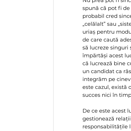
Nu prea pot fi sin
spună că pot fi de 
probabil cred since
„celălalt” sau „sis
uriaș pentru modul
de care caută adese
să lucreze singuri ș
împărtăși acest lu
că lucrează bine c
un candidat ca răs
integrăm pe cineva 
este cazul, există 
succes nici în tim
De ce este acest 
gestionează relați
responsabilitățile 