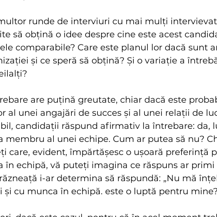
ultor runde de interviuri cu mai mulți intervievato
te să obțină o idee despre cine este acest candidat
 ele comparabile? Care este planul lor dacă sunt a
zației și ce speră să obțină? Și o variație a întrebăr
ilalți?
rebare are puțină greutate, chiar dacă este probab
 al unei angajări de succes și al unei relații de lu
bil, candidații răspund afirmativ la întrebare: da, 
 ca membru al unei echipe. Cum ar putea să nu? Chi
ți care, evident, împărtășesc o ușoară preferință p
 în echipă, vă puteți imagina ce răspuns ar primi
drăzneață i-ar determina să răspundă: „Nu mă înțe
ți și cu munca în echipă. este o luptă pentru mine