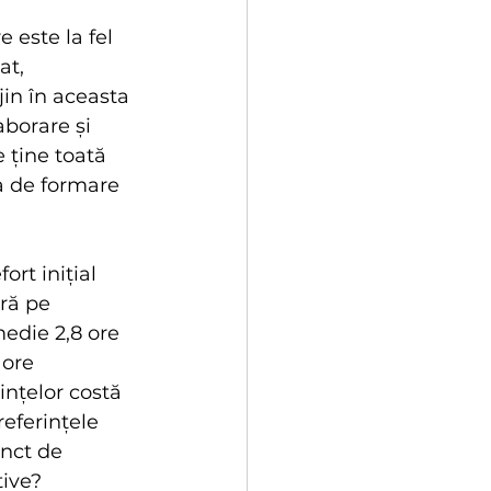
 este la fel 
at, 
ijin în aceasta 
aborare și 
 ține toată 
a de formare 
ort inițial 
ră pe 
edie 2,8 ore 
ore 
nțelor costă 
referințele 
nct de 
tive?