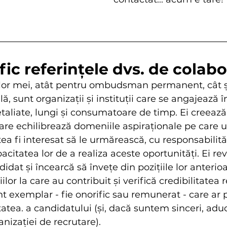
ific referințele dvs. de colab
ților mei, atât pentru ombudsman permanent, cât ș
, sunt organizații și instituții care se angajează î
etaliate, lungi și consumatoare de timp. Ei creează
care echilibrează domeniile aspiraționale pe care u
a fi interesat să le urmărească, cu responsabilități
acitatea lor de a realiza aceste oportunități. Ei re
idat și încearcă să învețe din pozițiile lor anterio
or la care au contribuit și verifică credibilitatea re
t exemplar - fie onorific sau remunerat - care ar 
atea. a candidatului (și, dacă suntem sinceri, ad
nizației de recrutare).