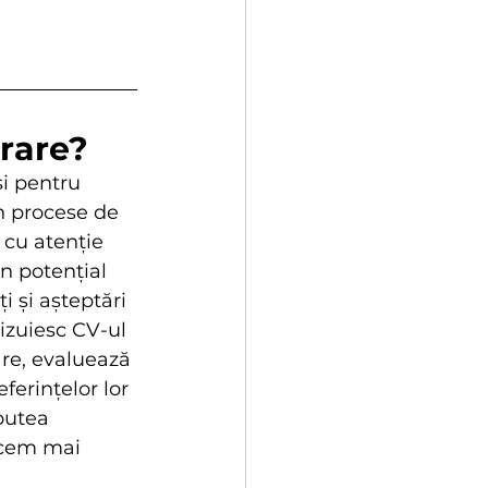
orare?
i pentru 
n procese de 
 cu atenție 
n potențial 
 și așteptări 
vizuiesc CV-ul 
are, evaluează 
ferințelor lor 
putea 
ucem mai 