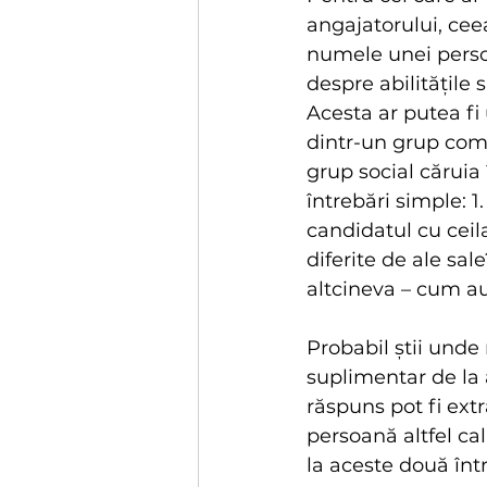
angajatorului, ceea
numele unei persoa
despre abilitățile 
Acesta ar putea fi
dintr-un grup comu
grup social căruia
întrebări simple: 
candidatul cu ceila
diferite de ale sal
altcineva – cum au
Probabil știi unde 
suplimentar de la a
răspuns pot fi ext
persoană altfel cal
la aceste două într