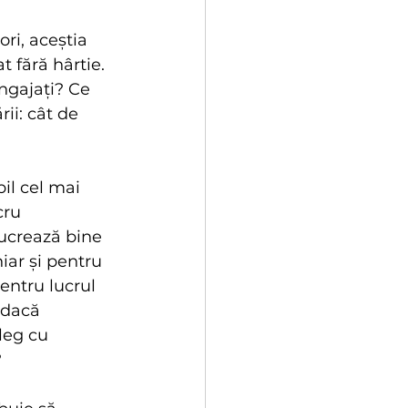
ri, aceștia 
 fără hârtie. 
ngajați? Ce 
ii: cât de 
il cel mai 
cru 
lucrează bine 
ar și pentru 
entru lucrul 
 dacă 
leg cu 
?