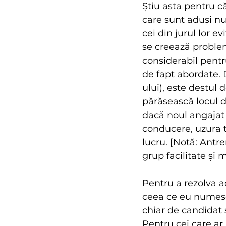
Știu asta pentru c
care sunt aduși nu 
cei din jurul lor e
se creează problem
considerabil pentr
de fapt abordate.
ului), este destul
părăsească locul d
dacă noul angajat î
conducere, uzura ta
lucru. [Notă: Antre
grup facilitate și 
Pentru a rezolva a
ceea ce eu numesc 
chiar de candidat ș
Pentru cei care ar