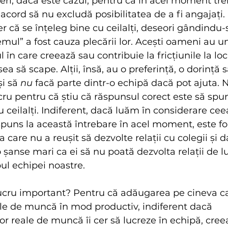
ceri, dacă este cazul, pentru că în acel moment tre
acord să nu excludă posibilitatea de a fi angajați. 
r că se înțeleg bine cu ceilalți, deseori gândindu-
temul” a fost cauza plecării lor. Acești oameni au u
 în care creează sau contribuie la fricțiunile la l
a să scape. Alții, însă, au o preferință, o dorință 
i să 
nu
 facă parte dintr-o echipă dacă pot ajuta. 
cru pentru că știu că răspunsul corect este să spun
u ceilalți. Indiferent, dacă luăm în considerare ce
puns la această întrebare în acel moment, este fo
care nu a reușit să dezvolte relații cu colegii și 
o șanse mari ca ei să nu poată dezvolta relații de l
pul echipei noastre.
lucru important? Pentru că adăugarea pe cineva c
ile de muncă în mod productiv, indiferent dacă 
lor reale de muncă îi cer să lucreze în echipă, creea