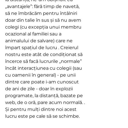
„avantajele”: fără timp de navetă, 
să ne îmbrăcăm pentru întâlniri 
doar din talie în sus și să nu avem 
colegi (cu excepția unui membru 
ocazional al familiei sau a 
animalului de salvare) care ne 
împart spațiul de lucru . Creierul 
nostru este atât de condiționat să 
încerce să facă lucrurile „normale” 
încât interacțiunea cu colegii (sau 
cu oamenii în general) - pe unii 
dintre care poate i-am cunoscut 
de ani de zile - doar în explozii 
programate, la distanță, bazate pe 
web, de o oră, pare acum normală. . 
Și pentru mulți dintre noi acest 
lucru este pe cale să se schimbe.