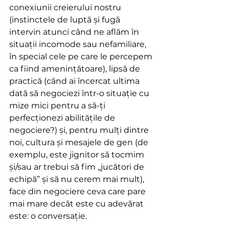
conexiunii creierului nostru 
(instinctele de luptă și fugă 
intervin atunci când ne aflăm în 
situații incomode sau nefamiliare, 
în special cele pe care le percepem 
ca fiind amenințătoare), lipsă de 
practică (când ai încercat ultima 
dată să negociezi într-o situație cu 
mize mici pentru a să-ți 
perfecționezi abilitățile de 
negociere?) și, pentru mulți dintre 
noi, cultura și mesajele de gen (de 
exemplu, este jignitor să tocmim 
și/sau ar trebui să fim „jucători de 
echipă” și să nu cerem mai mult), 
face din negociere ceva care pare 
mai mare decât este cu adevărat 
este: o conversație.