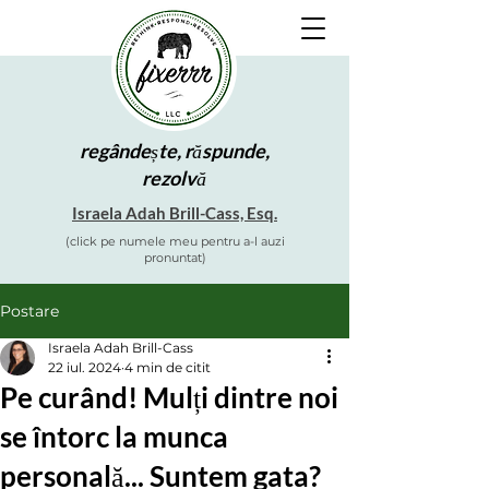
regândește, răspunde,
rezolvă
Israela Adah Brill-Cass, Esq.
(click pe numele meu pentru a-l auzi
pronuntat)
Postare
Israela Adah Brill-Cass
22 iul. 2024
4 min de citit
Pe curând! Mulți dintre noi
se întorc la munca
personală... Suntem gata?