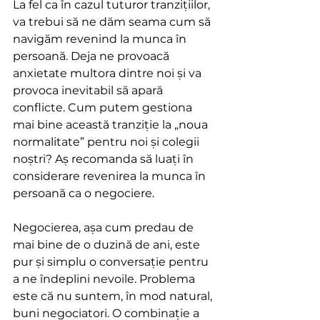
La fel ca în cazul tuturor tranzițiilor, 
va trebui să ne dăm seama cum să 
navigăm revenind la munca în 
persoană. Deja ne provoacă 
anxietate multora dintre noi și va 
provoca inevitabil să apară 
conflicte. Cum putem gestiona 
mai bine această tranziție la „noua 
normalitate” pentru noi și colegii 
noștri? Aș recomanda să luați în 
considerare revenirea la munca în 
persoană ca o negociere.
Negocierea, așa cum predau de 
mai bine de o duzină de ani, este 
pur și simplu o conversație pentru 
a ne îndeplini nevoile. Problema 
este că nu suntem, în mod natural, 
buni negociatori. O combinație a 