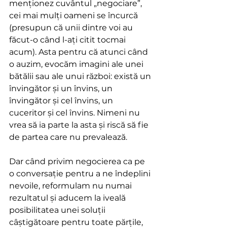
menționez cuvântul „negociare”, 
cei mai mulți oameni se încurcă 
(presupun că unii dintre voi au 
făcut-o când l-ați citit tocmai 
acum). Asta pentru că atunci când 
o auzim, evocăm imagini ale unei 
bătălii sau ale unui război: există un 
învingător și un învins, un 
învingător și cel învins, un 
cuceritor și cel învins. Nimeni nu 
vrea să ia parte la asta și riscă să fie 
de partea care nu prevalează.
Dar când privim negocierea ca pe 
o conversație pentru a ne îndeplini 
nevoile, reformulam nu numai 
rezultatul și aducem la iveală 
posibilitatea unei soluții 
câștigătoare pentru toate părțile, 